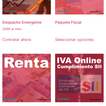
Despacho Emergente
Paquete Fiscal
229€ al mes
Contratar ahora
Seleccionar opciones