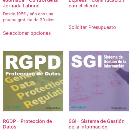
eJornada – Control de la
Express – Cominucación
Jornada Laboral
con el cliente
Desde 195€ / año con una
prueba gratuita de 30 días
Solicitar Presupuesto
Seleccionar opciones
RGDP – Protección de
SGI – Sistema de Gestión
Datos
de la Información